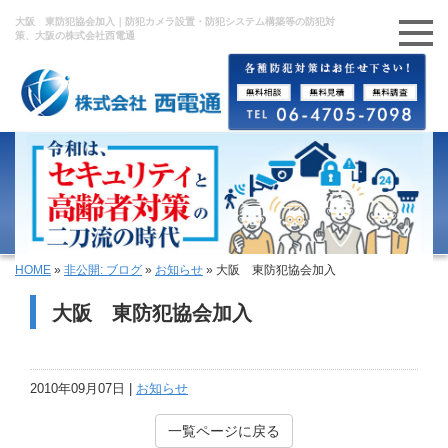
大阪 東防犯協会加入｜防犯カメラ設置・防犯システム構築等の防犯対
策、大阪の株式会社西電通
HOME
»
非公開: ブログ
»
お知らせ
»
大阪 東防犯協会加入
大阪 東防犯協会加入
2010年09月07日 |
お知らせ
一覧ページに戻る